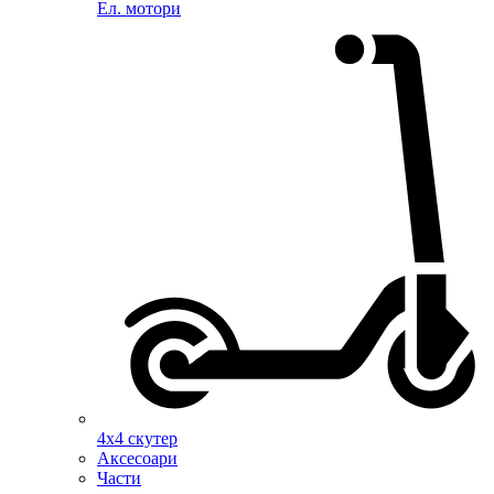
Ел. мотори
4х4 скутер
Аксесоари
Части