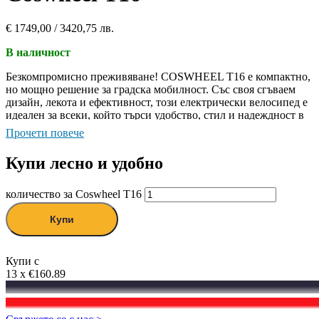
€
1749,00
/ 3420,75 лв.
В наличност
Безкомпромисно преживяване! COSWHEEL T16 е компактно,
но мощно решение за градска мобилност. Със своя сгъваем
дизайн, лекота и ефективност, този електрически велосипед е
идеален за всеки, който търси удобство, стил и надеждност в
едно. Независимо дали сте на път за работа или просто се
Прочети повече
наслаждавате на разходка,
T16
ви осигурява свободата да се
движите без усилие!
Купи лесно и удобно
количество за Coswheel Т16
Купи
Купи с
13 x €160.89
Гаранция за най-добра цена
Намерихте по-ниска цена?