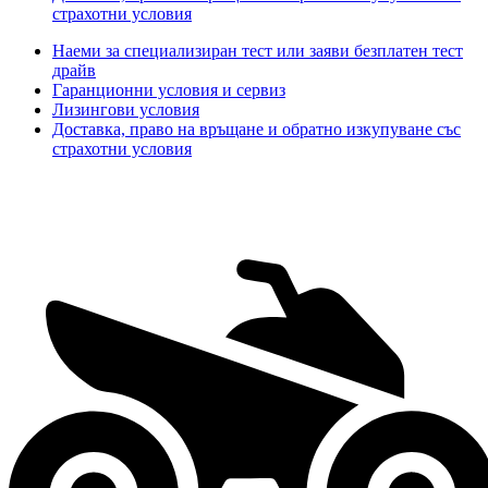
страхотни условия
Наеми за специализиран тест или заяви безплатен тест
драйв
Гаранционни условия и сервиз
Лизингови условия
Доставка, право на връщане и обратно изкупуване със
страхотни условия