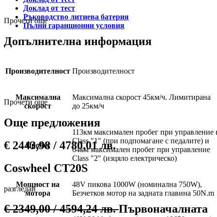
Доклад от тест
Ръководство литиева батерия
Прочети още
Пълни гаранционни условия
Допълнителна информация
Производителност
Производителност
Максимална
Максимална скорост 45км/ч. Лимитирана
Прочети още
скорост
до 25км/ч
Още предложения
113км максимален пробег при управление 
Class "1" (при подпомагане с педалите) и
€
2443,98
/ 4780,01 лв.
Пробег
64км максимален пробег при управление
Class "2" (изцяло електрическо)
Coswheel СТ20S
Мощност на
48V пикова 1000W (номинална 750W),
разгледай
мотора
Безчетков мотор на задната главина 50N.m
€
2349,00
/ 4594,24 лв.
Първоначалната