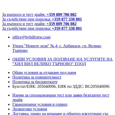
За въпроси и тест драйв:
+359 889 706 082
За съдействие при поръчка:
+359 877 338 881
За въпроси и тест драйв:
+359 889 706 082
За съдействие при поръчка:
+359 877 338 881
office@byhillview.com
Улица "Новите лозя" № 4, с. Арбанаси, гр. Велико
Търново
ОБЩИ УСЛОВИЯ ЗА ПОЛЗВАНЕ НА УСЛУГИТЕ НА
"ХИЛ ВИЛ ВЕЛИКО ТЪРНОВО" ЕООД
Общи условия за отдаване под наем
Политика за поверителност
Политика за бисквитките
Булстат/ЕИК: 205040096, ЕИК по ЗДДС: BG205040096
Наеми за специализиран тест или заяви безплатен тест
драйв
Гаранционни условия и сервиз
Лизингови условия
Доставка, право на връщане и обратно изкупуване със