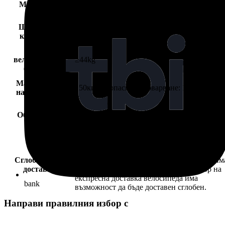
Междуосие
98см
Ширина на
65см
кормилото
Тегло на
велосипеда: (с
≥44kg
батерия)
Максимално
150кг (безопасно натоварване: 120 кг)
натоварване
Общ размер
142*32*82см
Доставка в 95% сглобено състояние
(монтират се колела, педали, кормило и
Сглобяване и
други дребни компоненти. В комплекта им
доставка
инструменти са сглобяване). При избор на
експресна доставка велосипеда има
bank
възможност да бъде доставен сглобен.
Направи правилния избор с