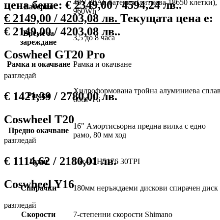
48V 20Ah батерия (литиева 18650 клетки),
цена беше: € 2349,00 / 4594,24 лв..
Батерия
960Wh
€
2149,00
/ 4203,08 лв.
Текущата цена е:
€ 2149,00 / 4203,08 лв..
Време за
3,5 до 8 часа
зареждане
Coswheel GT20 Pro
Рамка и окачване
Рамка и окачване
разгледай
Хидроформована тройна алуминиева спла
€
1421,39
/ 2780,00 лв.
Рамка
6061-T6
Coswheel T20
16" Амортисьорна предна вилка с едно
Предно окачване
рамо, 80 мм ход
разгледай
€
1114,62
/ 2180,01 лв.
Гуми
16х4.0 H5176 30TPI
Coswheel Y16
Спирачки
180мм неръждаеми дискови спирачен диск
разгледай
Скорости
7-степенни скорости Shimano