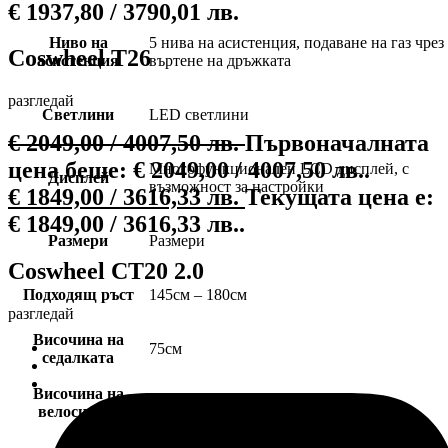
€
1937,80
/ 3790,01 лв.
Ниво на
5 нива на асистенция, подаване на газ чрез
Coswheel T26
асистенция
въртене на дръжката
разгледай
Светлини
LED светлини
€
2049,00
/ 4007,50 лв.
Първоначалната
цена беше: € 2049,00 / 4007,50 лв..
Многофункционален LCD дисплей, с
Дисплей
възможност за настройки
€
1849,00
/ 3616,33 лв.
Текущата цена е:
€ 1849,00 / 3616,33 лв..
Размери
Размери
Coswheel СТ20 2.0
Подходящ ръст
145см – 180см
разгледай
Височина на
75см
седалката
Височина на
100см
велосипеда