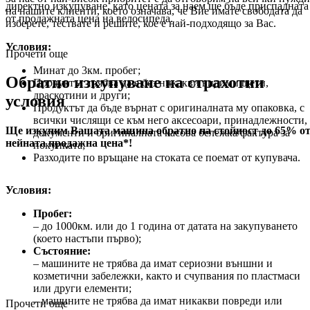
директно изкупуване, като цената за наем ще бъде приспадната
на нашите клиенти, което означава, че Вие имате свободата да
от продажната цена на велосипеда.
изберете, тествате и решите, кое е най-подходящо за Вас.
Условия:
Прочети още
Минат до 3км. пробег;
Обратно изкупуване на страхотни
Продуктът трябва да е без никакви видими щети,
драскотини и други;
условия
Продуктът да бъде върнат с оригиналната му опаковка, с
всички числящи се към него аксесоари, принадлежности,
Ще изкупим Вашата машина обратно на стойност до 65% о
документи и оригиналната касова бележка/фактура за
нейната продажна цена*!
покупката;
Разходите по връщане на стоката се поемат от купувача.
Условия:
Пробег:
– до 1000км. или до 1 година от датата на закупуването
(което настъпи първо);
Състояние:
– машините не трябва да имат сериозни външни и
козметични забележки, както и счупвания по пластмаси
или други елементи;
– машините не трябва да имат никакви повреди или
Прочети още