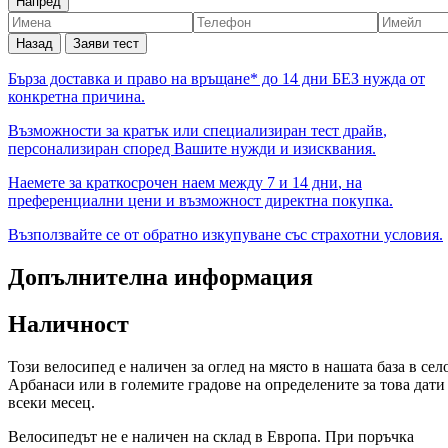
Напред
Назад
Заяви тест
Бърза доставка и право на връщане* до 14 дни
БЕЗ нужда от
конкретна причина.
Възможности за
кратък или специализиран тест драйв
,
персонализиран според Вашите нужди и изисквания.
Наемете за краткосрочен
наем между 7 и 14 дни
, на
преференциални цени и възможност директна покупка.
Възползвайте се от
обратно изкупуване
със страхотни условия.
Допълнителна информация
Наличност
Този велосипед е наличен за оглед на място в нашата база в сел
Арбанаси или в големите градове на определените за това дати
всеки месец.
Велосипедът не е наличен на склад в Европа. При поръчка