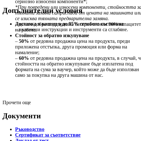
сериозно износени компоненти*;
*При повредени или износени компоненти, стойността з
Допълнителни условия
тяхната замяна се приспада от цената на машината ил
се изисква тяхната предварителна замяна.
Доставка в кашон в до 95% сглобено състояние
– да са с добре поддържана батерия и поне 80% капацитет
– включени инструкции и инструменти са сглабяне.
на работа.
Стойност за обратно изкупуване
–
50%
от редовна продажна цена на продукта, преди
приложена отстъпка, друга промоция или форма на
намаление;
–
60%
от редовна продажна цена на продукта, в случай, ч
стойността на обратно изкупуване бъде изплатена под
формата на сума за ваучер, който може да бъде използван
само за покупка на друга машина от нас.
Прочети още
Документи
Ръководство
Сертификат за съответствие
Доклад от тест