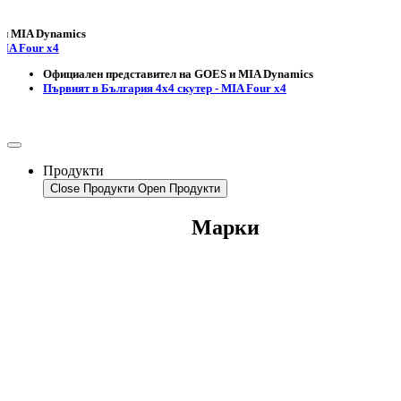
 Dynamics
ur x4
Официален представител на GOES и MIA Dynamics
Първият в България 4х4 скутер - MIA Four x4
Продукти
Close Продукти
Open Продукти
Марки