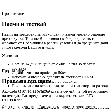
Прочети още
Наеми и тествай
Наеми на преференциални условия и вземи уверено решение
при покупка! Това ще Ви позволи свободно да тествате
желаната от Вас машина в реални условия и да прецените дали
тя ще задоволи Вашите нужди.
Условия:
Наем за 14 дни на цена от 250лв., с вкл. безплатна
доставка;
Прочети още
Ограничение на пробег: до 50км.;
Депозит: Изисква се депозит на стойност 10% от
Право на връщане
редовната продажна цена на продукта;
При връщане на велосипеда, всички транспортни разходк
са за сметка на клиента.
Ако след като тествате продукта и в случай, че той не отговаря
на нуждите Ви, предлагаме да ни върнете стоката БЕЗ
ВЪПРОСИ!
След приключване на Вашия наем, имате възможност за
За нас от най-висок приоритет е да отговорим на всички нужди