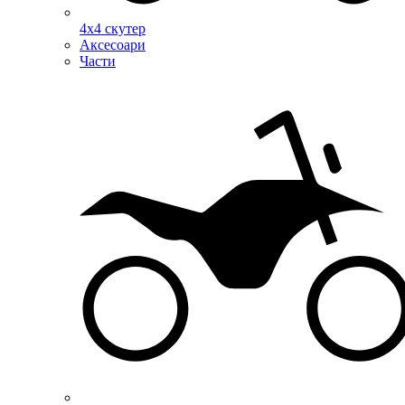
4х4 скутер
Аксесоари
Части