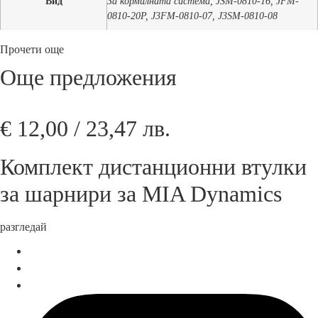
Вид
За кормилната система, JSM-0810-16, JFM-
кормилната система.
0810-20P, J3FM-0810-07, J3SM-0810-08
Прочети още
Още предложения
€
12,00
/ 23,47 лв.
Комплект дистанционни втулки
за шарнири за MIA Dynamics
разгледай