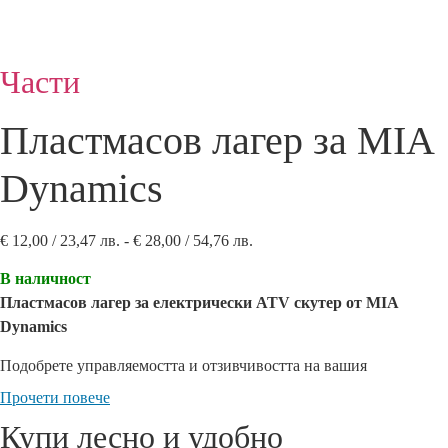
Части
Пластмасов лагер за MIA
Dynamics
Ценови
€
12,00
/ 23,47 лв.
-
€
28,00
/ 54,76 лв.
диапазон:
В наличност
€ 12,00
Пластмасов лагер за електрически ATV скутер от MIA
/
Dynamics
23,47 лв.
до
Подобрете управляемостта и отзивчивостта на вашия
€ 28,00
електрически ATV скутер с пластмасови лагери от MIA
Прочети повече
/
Dynamics.
Този компонент е проектиран да осигури гладко и
Купи лесно и удобно
54,76 лв.
ефективно завиване, като намалява триенето между движещите