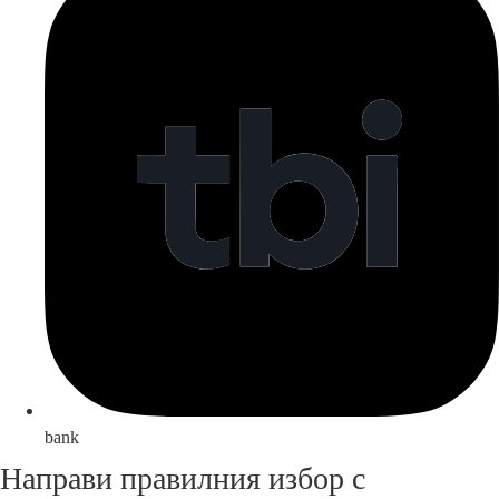
bank
Направи правилния избор с