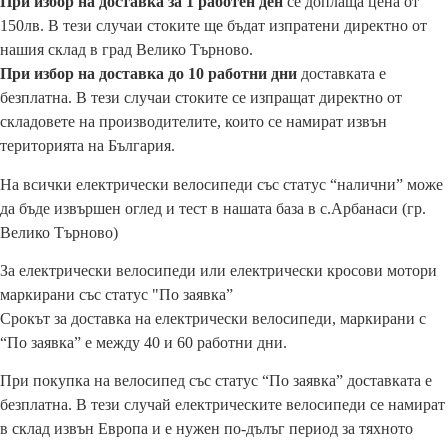
При избор на доставка за 1 работен ден
се доплаща цена от
150лв. В тези случаи стоките ще бъдат изпратени директно от
нашия склад в град Велико Търново.
При избор на доставка до 10 работни дни
доставката е
безплатна. В тези случаи стоките се изпращат директно от
складовете на производителите, които се намират извън
територията на България.
На всички електрически велосипеди със статус “налични” може
да бъде извършен оглед и тест в нашата база в с.Арбанаси (гр.
Велико Търново)
За електрически велосипеди или електрически кросови мотори
маркирани със статус "По заявка”
Срокът за доставка на електрически велосипеди, маркирани с
“По заявка” е между 40 и 60 работни дни.
При покупка на велосипед със статус “По заявка” доставката е
безплатна. В тези случай електрическите велосипеди се намират
в склад извън Европа и е нужен по-дълъг период за тяхното