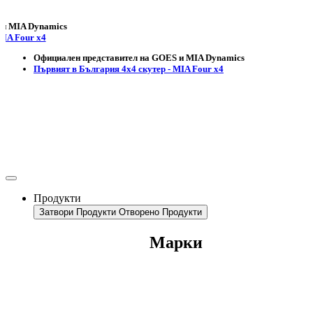
 Dynamics
ur x4
Официален представител на GOES и MIA Dynamics
Първият в България 4х4 скутер - MIA Four x4
Продукти
Затвори Продукти
Отворено Продукти
Марки