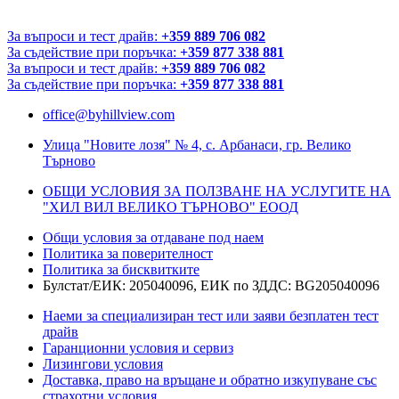
За въпроси и тест драйв:
+359 889 706 082
За съдействие при поръчка:
+359 877 338 881
За въпроси и тест драйв:
+359 889 706 082
За съдействие при поръчка:
+359 877 338 881
office@byhillview.com
Улица "Новите лозя" № 4, с. Арбанаси, гр. Велико
Търново
ОБЩИ УСЛОВИЯ ЗА ПОЛЗВАНЕ НА УСЛУГИТЕ НА
"ХИЛ ВИЛ ВЕЛИКО ТЪРНОВО" ЕООД
Общи условия за отдаване под наем
Политика за поверителност
Политика за бисквитките
Булстат/ЕИК: 205040096, ЕИК по ЗДДС: BG205040096
Наеми за специализиран тест или заяви безплатен тест
драйв
Гаранционни условия и сервиз
Лизингови условия
Доставка, право на връщане и обратно изкупуване със
страхотни условия