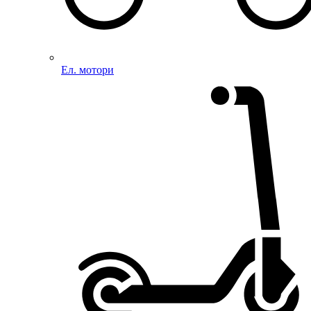
Ел. мотори