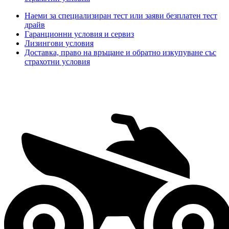
Наеми за специализиран тест или заяви безплатен тест
драйв
Гаранционни условия и сервиз
Лизингови условия
Доставка, право на връщане и обратно изкупуване със
страхотни условия