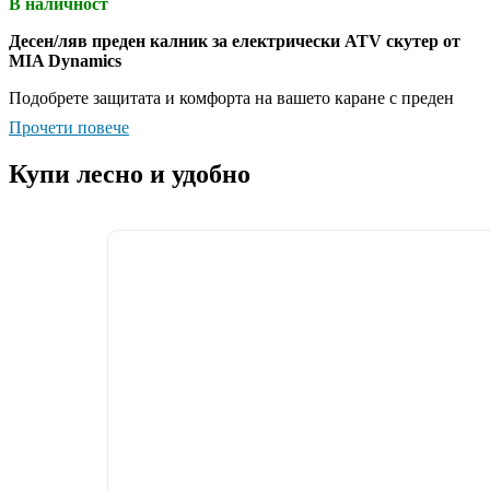
В наличност
Десен/ляв
преден калник за електрически ATV скутер от
MIA Dynamics
Подобрете защитата и комфорта на вашето каране с преден
калник от MIA Dynamics.
Този висококачествен компонент е
Прочети повече
проектиран да предпазва вас и вашия скутер от кал, вода и
пътни отломки, осигурявайки по-чисто и приятно пътуване.
Купи лесно и удобно
Основни характеристики:
Ефективна защита от замърсявания:
Калникът действа
като бариера срещу кал, вода и други отломки, които
могат да бъдат изхвърлени от предното колело,
предпазвайки както водача, така и скутера от замърсяване
и потенциални повреди.
Здрава и устойчива конструкция:
Изработен от
висококачествени, удароустойчиви материали, този калн
е проектиран да издържа на натоварванията при
ежедневно каране и разнообразни терени, без да се
напуква или деформира.
Сигурно и стабилно закрепване:
Калникът е проектиран з
точно прилягане към вашия скутер, осигурявайки