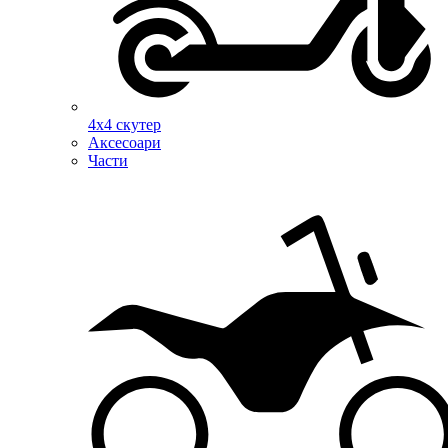
4х4 скутер
Аксесоари
Части