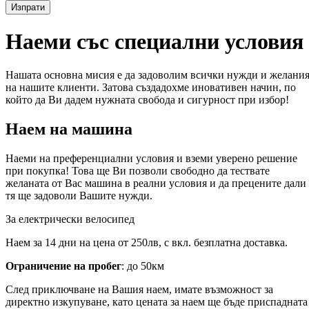
Изпрати
Наеми със специални условия
Нашата основна мисия е да задоволим всички нужди и желани
на нашите клиенти. Затова създадохме иновативен начин, по
който да Ви дадем нужната свобода и сигурност при избор!
Наем на машина
Наеми на преференциални условия и вземи уверено решение
при покупка! Това ще Ви позволи свободно да тествате
желаната от Вас машина в реални условия и да прецените дали
тя ще задоволи Вашите нужди.
За електрически велосипед
Наем за 14 дни на цена от 250лв, с вкл. безплатна доставка.
Ограничение на пробег
: до 50км
След приключване на Вашия наем, имате възможност за
директно изкупуване, като цената за наем ще бъде приспадната