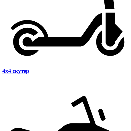
4х4 скутер