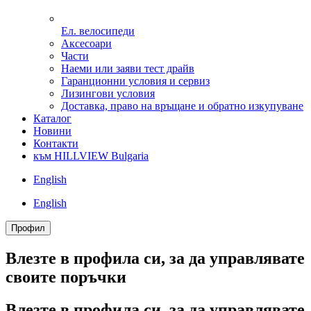
Ел. велосипеди
Аксесоари
Части
Наеми или заяви тест драйв
Гаранционни условия и сервиз
Лизингови условия
Доставка, право на връщане и обратно изкупуване
Каталог
Новини
Контакти
към HILLVIEW Bulgaria
English
English
Профил
Влезте в профила си, за да управлявате
своитe поръчки
Влезте в профила си, за да управлявате