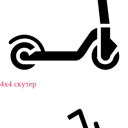
4х4 скутер