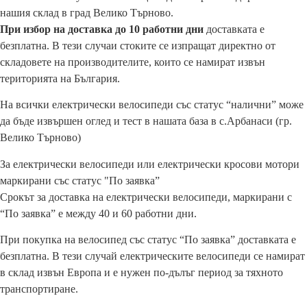
нашия склад в град Велико Търново.
При избор на доставка до 10 работни дни
доставката е
безплатна. В тези случаи стоките се изпращат директно от
складовете на производителите, които се намират извън
територията на България.
На всички електрически велосипеди със статус “налични” може
да бъде извършен оглед и тест в нашата база в с.Арбанаси (гр.
Велико Търново)
За електрически велосипеди или електрически кросови мотори
маркирани със статус "По заявка”
Срокът за доставка на електрически велосипеди, маркирани с
“По заявка” е между 40 и 60 работни дни.
При покупка на велосипед със статус “По заявка” доставката е
безплатна. В тези случай електрическите велосипеди се намират
в склад извън Европа и е нужен по-дълъг период за тяхното
транспортиране.