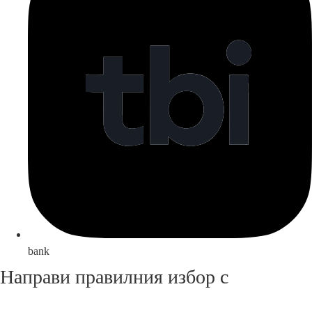
bank
Направи правилния избор с