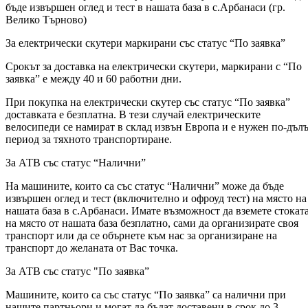
бъде извършен оглед и тест в нашата база в с.Арбанаси (гр.
Велико Търново)
За електрически скутери маркирани със статус “По заявка”
Срокът за доставка на електрически скутери, маркирани с “По
заявка” е между 40 и 60 работни дни.
При покупка на електрически скутер със статус “По заявка”
доставката е безплатна. В тези случай електрическите
велосипеди се намират в склад извън Европа и е нужен по-дъл
период за тяхното транспортиране.
За АТВ със статус “Налични”
На машините, които са със статус “Налични” може да бъде
извършен оглед и тест (включително и офроуд тест) на място на
нашата база в с.Арбанаси. Имате възможност да вземете стокат
на място от нашата база безплатно, сами да организирате своя
транспорт или да се обърнете към нас за организиране на
транспорт до желаната от Вас точка.
За АТВ със статус "По заявка”
Машините, които са със статус “По заявка” са налични при
нашите партньори и могат да бъдат доставени в срок до 3