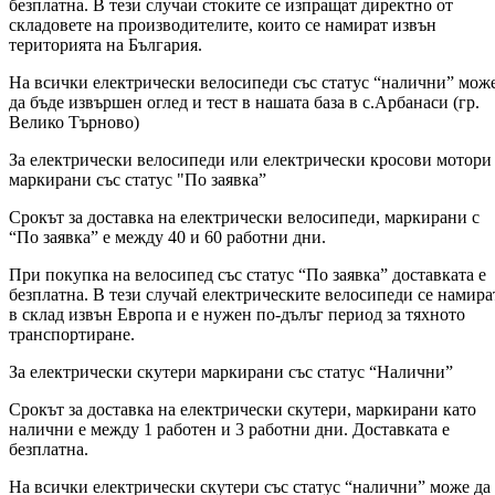
безплатна. В тези случаи стоките се изпращат директно от
складовете на производителите, които се намират извън
територията на България.
На всички електрически велосипеди със статус “налични” мож
да бъде извършен оглед и тест в нашата база в с.Арбанаси (гр.
Велико Търново)
За електрически велосипеди или електрически кросови мотори
маркирани със статус "По заявка”
Срокът за доставка на електрически велосипеди, маркирани с
“По заявка” е между 40 и 60 работни дни.
При покупка на велосипед със статус “По заявка” доставката е
безплатна. В тези случай електрическите велосипеди се намира
в склад извън Европа и е нужен по-дълъг период за тяхното
транспортиране.
За електрически скутери маркирани със статус “Налични”
Срокът за доставка на електрически скутери, маркирани като
налични е между 1 работен и 3 работни дни. Доставката е
безплатна.
На всички електрически скутери със статус “налични” може да