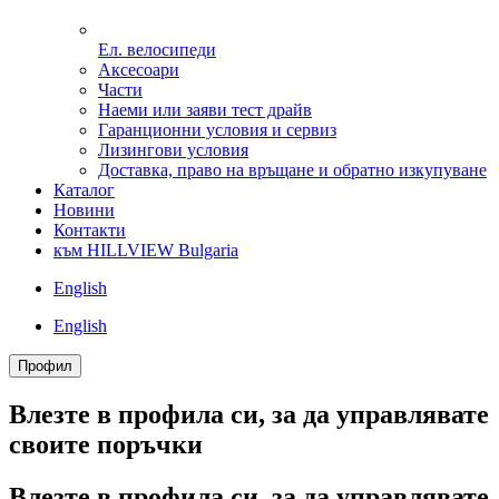
Ел. велосипеди
Аксесоари
Части
Наеми или заяви тест драйв
Гаранционни условия и сервиз
Лизингови условия
Доставка, право на връщане и обратно изкупуване
Каталог
Новини
Контакти
към HILLVIEW Bulgaria
English
English
Профил
Влезте в профила си, за да управлявате
своитe поръчки
Влезте в профила си, за да управлявате