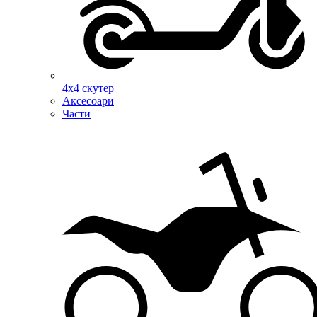
4х4 скутер
Аксесоари
Части