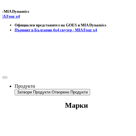
 Dynamics
ur x4
Официален представител на GOES и MIA Dynamics
Първият в България 4х4 скутер - MIA Four x4
Продукти
Затвори Продукти
Отворено Продукти
Марки