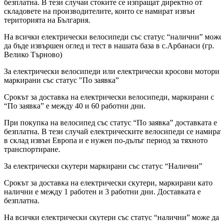
безплатна. В тези случаи стоките се изпращат директно от
складовете на производителите, които се намират извън
територията на България.
На всички електрически велосипеди със статус “налични” мож
да бъде извършен оглед и тест в нашата база в с.Арбанаси (гр.
Велико Търново)
За електрически велосипеди или електрически кросови мотори
маркирани със статус "По заявка”
Срокът за доставка на електрически велосипеди, маркирани с
“По заявка” е между 40 и 60 работни дни.
При покупка на велосипед със статус “По заявка” доставката е
безплатна. В тези случай електрическите велосипеди се намира
в склад извън Европа и е нужен по-дълъг период за тяхното
транспортиране.
За електрически скутери маркирани със статус “Налични”
Срокът за доставка на електрически скутери, маркирани като
налични е между 1 работен и 3 работни дни. Доставката е
безплатна.
На всички електрически скутери със статус “налични” може да