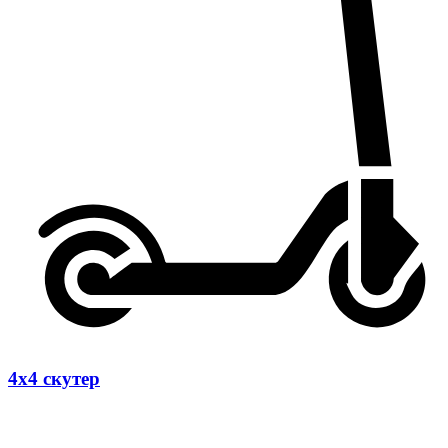
4х4 скутер