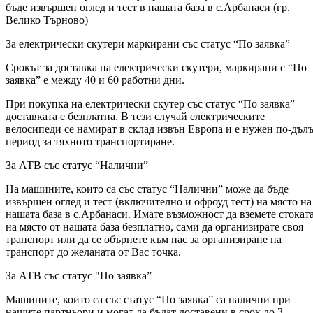
бъде извършен оглед и тест в нашата база в с.Арбанаси (гр.
Велико Търново)
За електрически скутери маркирани със статус “По заявка”
Срокът за доставка на електрически скутери, маркирани с “По
заявка” е между 40 и 60 работни дни.
При покупка на електрически скутер със статус “По заявка”
доставката е безплатна. В тези случай електрическите
велосипеди се намират в склад извън Европа и е нужен по-дъл
период за тяхното транспортиране.
За АТВ със статус “Налични”
На машините, които са със статус “Налични” може да бъде
извършен оглед и тест (включително и офроуд тест) на място на
нашата база в с.Арбанаси. Имате възможност да вземете стокат
на място от нашата база безплатно, сами да организирате своя
транспорт или да се обърнете към нас за организиране на
транспорт до желаната от Вас точка.
За АТВ със статус "По заявка”
Машините, които са със статус “По заявка” са налични при
нашите партньори и могат да бъдат доставени в срок до 3