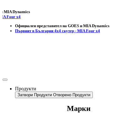
 Dynamics
ur x4
Официален представител на GOES и MIA Dynamics
Първият в България 4х4 скутер - MIA Four x4
Продукти
Затвори Продукти
Отворено Продукти
Марки