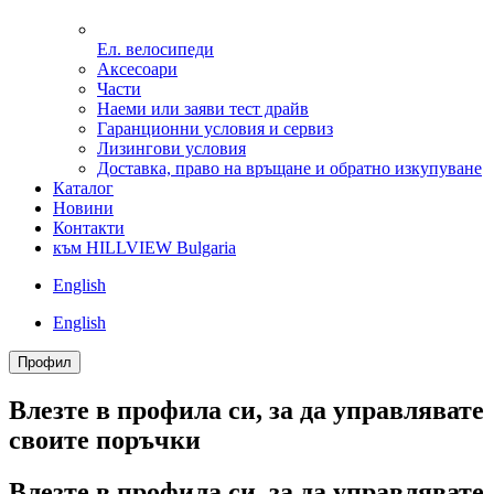
Ел. велосипеди
Аксесоари
Части
Наеми или заяви тест драйв
Гаранционни условия и сервиз
Лизингови условия
Доставка, право на връщане и обратно изкупуване
Каталог
Новини
Контакти
към HILLVIEW Bulgaria
English
English
Профил
Влезте в профила си, за да управлявате
своитe поръчки
Влезте в профила си, за да управлявате