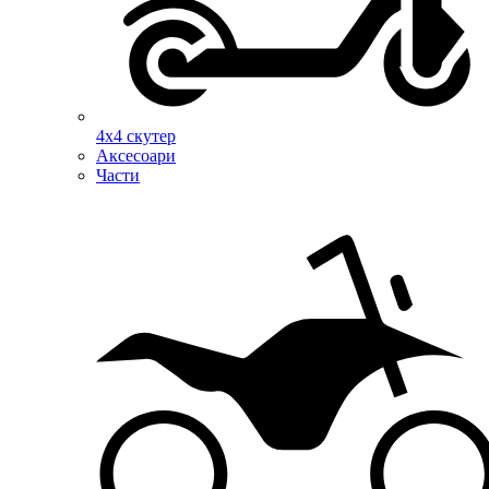
4х4 скутер
Аксесоари
Части