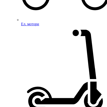
Ел. мотори