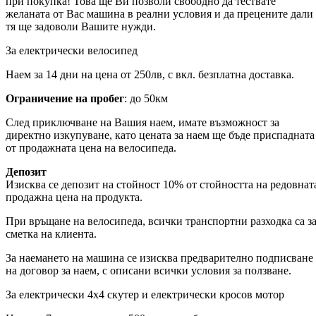
при покупка! Това ще Ви позволи свободно да тествате
желаната от Вас машина в реални условия и да прецените дали
тя ще задоволи Вашите нужди.
За електрически велосипед
Наем за 14 дни на цена от 250лв, с вкл. безплатна доставка.
Ограничение на пробег
: до 50км
След приключване на Вашия наем, имате възможност за
директно изкупуване, като цената за наем ще бъде приспадната
от продажната цена на велосипеда.
Депозит
Изисква се депозит на стойност 10% от стойността на редовнат
продажна цена на продукта.
При връщане на велосипеда, всички транспортни разходка са з
сметка на клиента.
За наемането на машина се изисква предварително подписване
на договор за наем, с описани всички условия за ползване.
За електрически 4х4 скутер и електрически кросов мотор