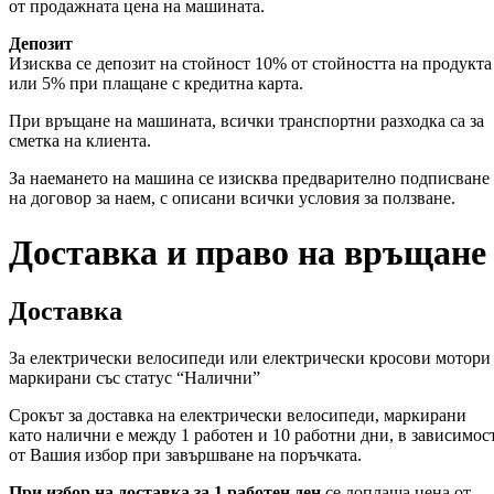
от продажната цена на машината.
Депозит
Изисква се депозит на стойност 10% от стойността на продукта
или 5% при плащане с кредитна карта.
При връщане на машината, всички транспортни разходка са за
сметка на клиента.
За наемането на машина се изисква предварително подписване
на договор за наем, с описани всички условия за ползване.
Доставка и право на връщане
Доставка
За електрически велосипеди или електрически кросови мотори
маркирани със статус “Налични”
Срокът за доставка на електрически велосипеди, маркирани
като налични е между 1 работен и 10 работни дни, в зависимос
от Вашия избор при завършване на поръчката.
При избор на доставка за 1 работен ден
се доплаща цена от