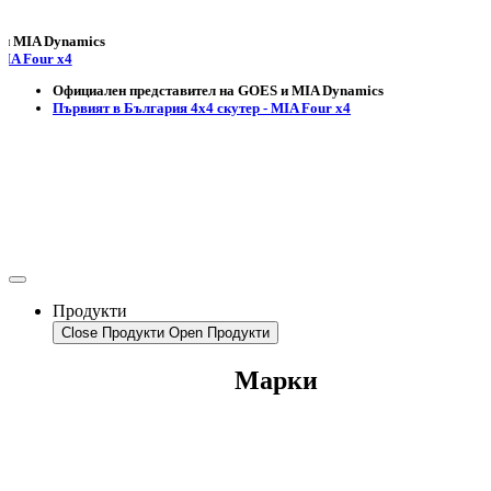
 Dynamics
ur x4
Официален представител на GOES и MIA Dynamics
Първият в България 4х4 скутер - MIA Four x4
Продукти
Close Продукти
Open Продукти
Марки