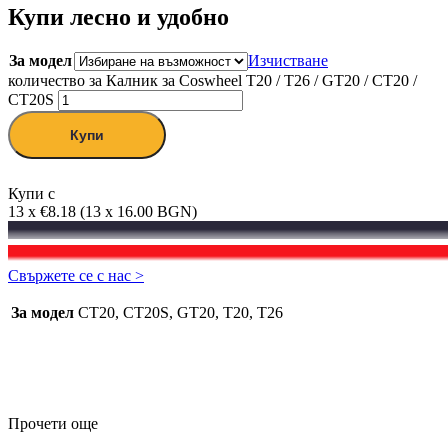
метеорологични условия.
Купи лесно и удобно
Съвместимост:
Подходящи за модели
CT20S, CT20, GT20, T26,
T20
За модел
Изчистване
количество за Калник за Сoswheel Т20 / T26 / GT20 / СT20 /
CT20S
Купи
Купи с
13 x €8.18 (13 x 16.00 BGN)
Гаранция за най-добра цена
Намерихте по-ниска цена?
Свържете се с нас >
За модел
CT20, CT20S, GT20, T20, T26
Прочети още