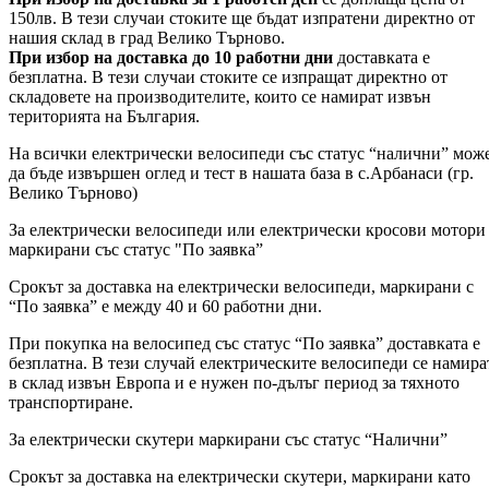
150лв. В тези случаи стоките ще бъдат изпратени директно от
нашия склад в град Велико Търново.
При избор на доставка до 10 работни дни
доставката е
безплатна. В тези случаи стоките се изпращат директно от
складовете на производителите, които се намират извън
територията на България.
На всички електрически велосипеди със статус “налични” мож
да бъде извършен оглед и тест в нашата база в с.Арбанаси (гр.
Велико Търново)
За електрически велосипеди или електрически кросови мотори
маркирани със статус "По заявка”
Срокът за доставка на електрически велосипеди, маркирани с
“По заявка” е между 40 и 60 работни дни.
При покупка на велосипед със статус “По заявка” доставката е
безплатна. В тези случай електрическите велосипеди се намира
в склад извън Европа и е нужен по-дълъг период за тяхното
транспортиране.
За електрически скутери маркирани със статус “Налични”
Срокът за доставка на електрически скутери, маркирани като