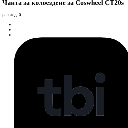
Чантa за колоездене за Coswheel CT20s
разгледай