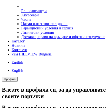
Ел. велосипеди
Аксесоари
Части
Наеми или заяви тест драйв
Гаранционни условия и сервиз
Лизингови условия
Доставка, право на връщане и обратно изкупуване
Каталог
Новини
Контакти
към HILLVIEW Bulgaria
English
English
Профил
Влезте в профила си, за да управлявате
своитe поръчки
Влезте в профила си, за да управлявате