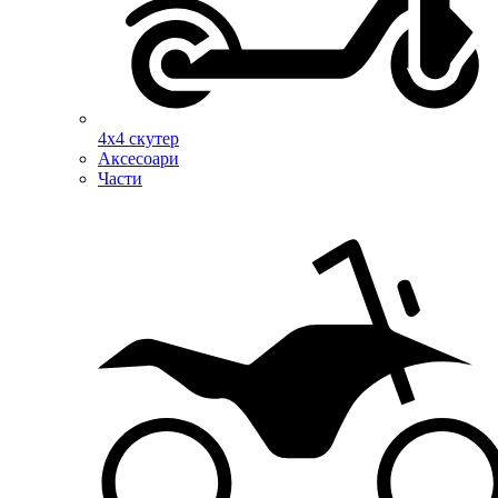
4х4 скутер
Аксесоари
Части