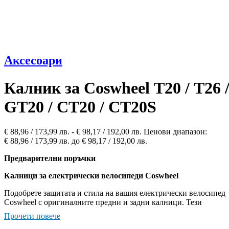
Аксесоари
Калник за Сoswheel Т20 / T26 
GT20 / СT20 / CT20S
€
88,96
/ 173,99 лв.
-
€
98,17
/ 192,00 лв.
Ценови диапазон:
€ 88,96 / 173,99 лв. до € 98,17 / 192,00 лв.
Предварителни поръчки
Калници за електрически велосипеди Coswheel
Подобрете защитата и стила на вашия електрически велосипед
Coswheel с оригиналните предни и задни калници. Тези
аксесоари предпазват вас и вашия велосипед от пръски вода и
Прочети повече
кал, осигурявайки по-чисто и комфортно каране при всякакви