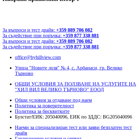
За въпроси и тест драйв:
+359 889 706 082
За съдействие при поръчка:
+359 877 338 881
За въпроси и тест драйв:
+359 889 706 082
За съдействие при поръчка:
+359 877 338 881
office@byhillview.com
Улица "Новите лозя" № 4, с. Арбанаси, гр. Велико
Търново
ОБЩИ УСЛОВИЯ ЗА ПОЛЗВАНЕ НА УСЛУГИТЕ НА
"ХИЛ ВИЛ ВЕЛИКО ТЪРНОВО" ЕООД
Общи условия за отдаване под наем
Политика за поверителност
Политика за бисквитките
Булстат/ЕИК: 205040096, ЕИК по ЗДДС: BG205040096
Наеми за специализиран тест или заяви безплатен тест
драйв
Гаранционни условия и сервиз