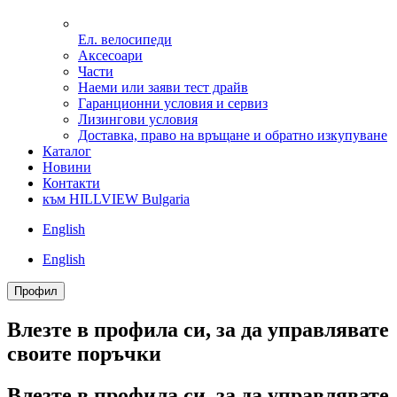
Ел. велосипеди
Аксесоари
Части
Наеми или заяви тест драйв
Гаранционни условия и сервиз
Лизингови условия
Доставка, право на връщане и обратно изкупуване
Каталог
Новини
Контакти
към HILLVIEW Bulgaria
English
English
Профил
Влезте в профила си, за да управлявате
своитe поръчки
Влезте в профила си, за да управлявате