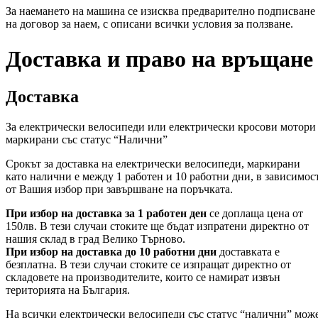
За наемането на машина се изисква предварително подписване
на договор за наем, с описани всички условия за ползване.
Доставка и право на връщане
Доставка
За електрически велосипеди или електрически кросови мотори
маркирани със статус “Налични”
Срокът за доставка на електрически велосипеди, маркирани
като налични е между 1 работен и 10 работни дни, в зависимос
от Вашия избор при завършване на поръчката.
При избор на доставка за 1 работен ден
се доплаща цена от
150лв. В тези случаи стоките ще бъдат изпратени директно от
нашия склад в град Велико Търново.
При избор на доставка до 10 работни дни
доставката е
безплатна. В тези случаи стоките се изпращат директно от
складовете на производителите, които се намират извън
територията на България.
На всички електрически велосипеди със статус “налични” мож