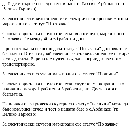
да бъде извършен оглед и тест в нашата база в с.Арбанаси (гр.
Велико Търново)
За електрически велосипеди или електрически кросови мотори
маркирани със статус "По заявка”
Срокът за доставка на електрически велосипеди, маркирани с
“По заявка” е между 40 и 60 работни дни.
При покупка на велосипед със статус “По заявка” доставката е
безплатна. В тези случай електрическите велосипеди се намира
в склад извън Европа и е нужен по-дълъг период за тяхното
транспортиране.
За електрически скутери маркирани със статус “Налични”
Срокът за доставка на електрически скутери, маркирани като
налични е между 1 работен и 3 работни дни. Доставката е
безплатна.
На всички електрически скутери със статус “налични” може да
бъде извършен оглед и тест в нашата база в с.Арбанаси (гр.
Велико Търново)
За електрически скутери маркирани със статус “По заявка”