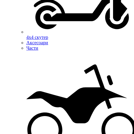
4х4 скутер
Аксесоари
Части