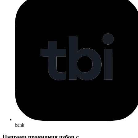
bank
Направи правилния избор с