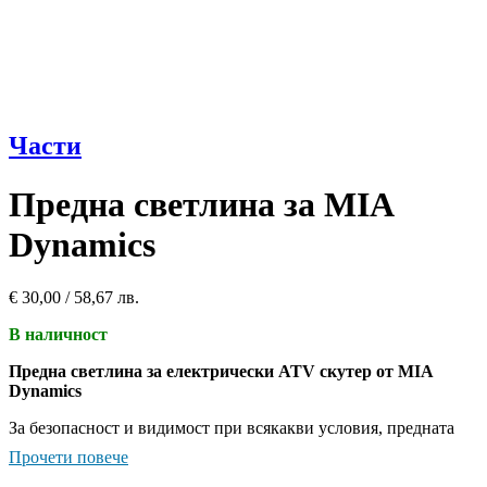
Части
Предна светлина за MIA
Dynamics
€
30,00
/ 58,67 лв.
В наличност
Предна светлина за електрически ATV скутер от MIA
Dynamics
За безопасност и видимост при всякакви условия, предната
светлина от MIA Dynamics е идеалният аксесоар за вашия
Прочети повече
скутер.
Със своето ярко осветление и издръжлива конструкция,
тя осигурява сигурност както за вас, така и за останалите