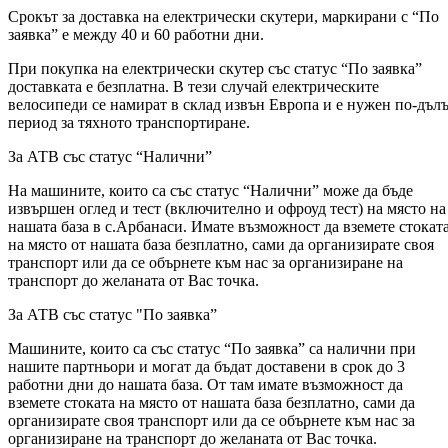
Срокът за доставка на електрически скутери, маркирани с “По
заявка” е между 40 и 60 работни дни.
При покупка на електрически скутер със статус “По заявка”
доставката е безплатна. В тези случай електрическите
велосипеди се намират в склад извън Европа и е нужен по-дъл
период за тяхното транспортиране.
За АТВ със статус “Налични”
На машините, които са със статус “Налични” може да бъде
извършен оглед и тест (включително и офроуд тест) на място на
нашата база в с.Арбанаси. Имате възможност да вземете стокат
на място от нашата база безплатно, сами да организирате своя
транспорт или да се обърнете към нас за организиране на
транспорт до желаната от Вас точка.
За АТВ със статус "По заявка”
Машините, които са със статус “По заявка” са налични при
нашите партньори и могат да бъдат доставени в срок до 3
работни дни до нашата база. От там имате възможност да
вземете стоката на място от нашата база безплатно, сами да
организирате своя транспорт или да се обърнете към нас за
организиране на транспорт до желаната от Вас точка.