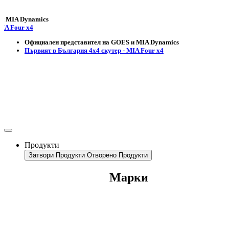
 Dynamics
ur x4
Официален представител на GOES и MIA Dynamics
Първият в България 4х4 скутер - MIA Four x4
Продукти
Затвори Продукти
Отворено Продукти
Марки