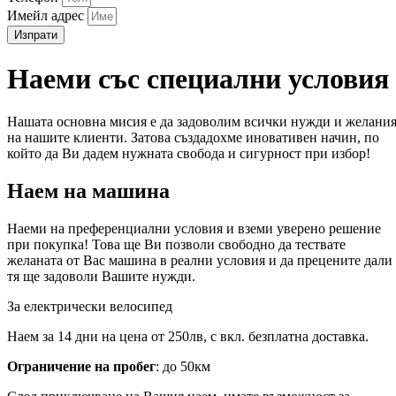
Имейл адрес
Изпрати
Наеми със специални условия
Нашата основна мисия е да задоволим всички нужди и желани
на нашите клиенти. Затова създадохме иновативен начин, по
който да Ви дадем нужната свобода и сигурност при избор!
Наем на машина
Наеми на преференциални условия и вземи уверено решение
при покупка! Това ще Ви позволи свободно да тествате
желаната от Вас машина в реални условия и да прецените дали
тя ще задоволи Вашите нужди.
За електрически велосипед
Наем за 14 дни на цена от 250лв, с вкл. безплатна доставка.
Ограничение на пробег
: до 50км