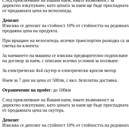
След приключване на Вашия наем, имате възможност за
директно изкупуване, като цената за наем ще бъде приспадната
от продажната цена на велосипеда.
Депозит
Изисква се депозит на стойност 10% от стойността на редовнат
продажна цена на продукта.
При връщане на велосипеда, всички транспортни разходка са з
сметка на клиента.
За наемането на машина се изисква предварително подписване
на договор за наем, с описани всички условия за ползване.
За електрически 4х4 скутер и електрически кросов мотор
Наем за 7 дни на цена от 500лв, с вкл. безплатна доставка.
Ограничение на пробег
: до 100км
След приключване на Вашия наем, имате възможност за
директно изкупуване, като цената за наем ще бъде приспадната
от продажната цена на скутера.
Депозит
Изисква се депозит на стойност 10% от стойността на редовнат