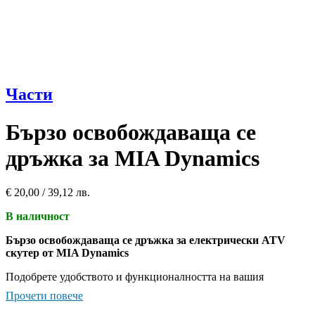
Части
Бързо освобождаваща се
дръжка за MIA Dynamics
€
20,00
/ 39,12 лв.
В наличност
Бързо освобождаваща се дръжка за електрически ATV
скутер от MIA Dynamics
Подобрете удобството и функционалността на вашия
електрически ATV скутер с бързо освобождаваща се дръжка от
Прочети повече
MIA Dynamics.
Тази иновативна дръжка позволява лесна
настройка и демонтиране без необходимост от инструменти,