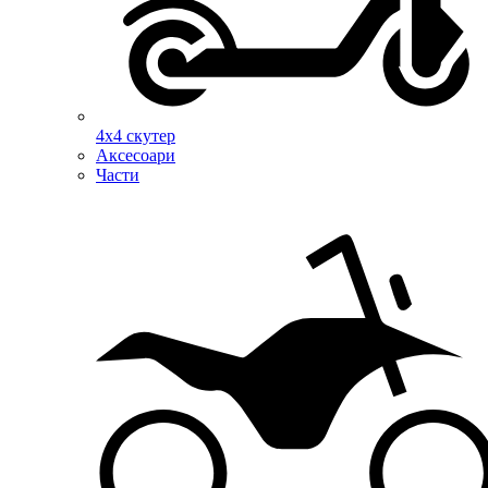
4х4 скутер
Аксесоари
Части