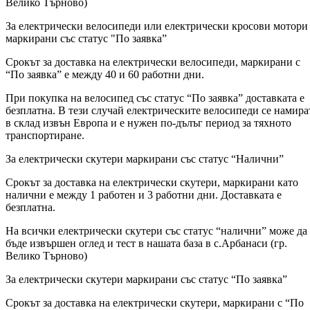
Велико Търново)
За електрически велосипеди или електрически кросови мотори
маркирани със статус "По заявка”
Срокът за доставка на електрически велосипеди, маркирани с
“По заявка” е между 40 и 60 работни дни.
При покупка на велосипед със статус “По заявка” доставката е
безплатна. В тези случай електрическите велосипеди се намира
в склад извън Европа и е нужен по-дълъг период за тяхното
транспортиране.
За електрически скутери маркирани със статус “Налични”
Срокът за доставка на електрически скутери, маркирани като
налични е между 1 работен и 3 работни дни. Доставката е
безплатна.
На всички електрически скутери със статус “налични” може да
бъде извършен оглед и тест в нашата база в с.Арбанаси (гр.
Велико Търново)
За електрически скутери маркирани със статус “По заявка”
Срокът за доставка на електрически скутери, маркирани с “По