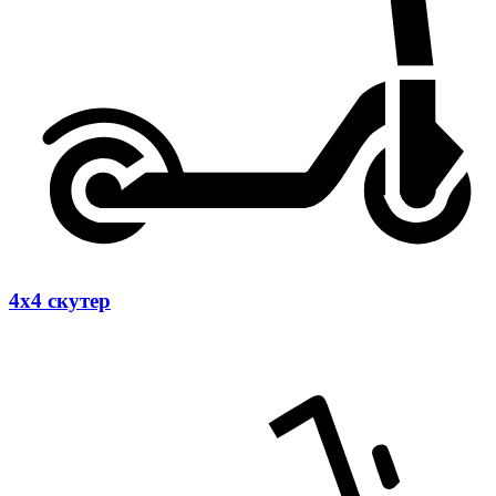
4х4 скутер