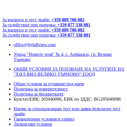
За въпроси и тест драйв:
+359 889 706 082
За съдействие при поръчка:
+359 877 338 881
За въпроси и тест драйв:
+359 889 706 082
За съдействие при поръчка:
+359 877 338 881
office@byhillview.com
Улица "Новите лозя" № 4, с. Арбанаси, гр. Велико
Търново
ОБЩИ УСЛОВИЯ ЗА ПОЛЗВАНЕ НА УСЛУГИТЕ НА
"ХИЛ ВИЛ ВЕЛИКО ТЪРНОВО" ЕООД
Общи условия за отдаване под наем
Политика за поверителност
Политика за бисквитките
Булстат/ЕИК: 205040096, ЕИК по ЗДДС: BG205040096
Наеми за специализиран тест или заяви безплатен тест
драйв
Гаранционни условия и сервиз
Лизингови условия