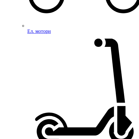
Ел. мотори