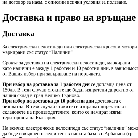
на договор за наем, с описани всички условия за ползване.
Доставка и право на връщане
Доставка
За електрически велосипеди или електрически кросови мотори
маркирани със статус “Налични”
Срокът за доставка на електрически велосипеди, маркирани
като налични е между 1 работен и 10 работни дни, в зависимос
от Вашия избор при завършване на поръчката.
При избор на доставка за 1 работен ден
се доплаща цена от
150лв. В тези случаи стоките ще бъдат изпратени директно от
нашия склад в град Велико Търново.
При избор на доставка до 10 работни дни
доставката е
безплатна. В тези случаи стоките се изпращат директно от
складовете на производителите, които се намират извън
територията на България.
На всички електрически велосипеди със статус “налични” мож
да бъде извършен оглед и тест в нашата база в с.Арбанаси (гр.