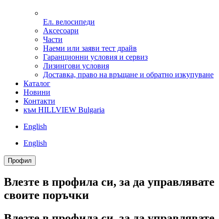
Ел. велосипеди
Аксесоари
Части
Наеми или заяви тест драйв
Гаранционни условия и сервиз
Лизингови условия
Доставка, право на връщане и обратно изкупуване
Каталог
Новини
Контакти
към HILLVIEW Bulgaria
English
English
Профил
Влезте в профила си, за да управлявате
своитe поръчки
Влезте в профила си, за да управлявате