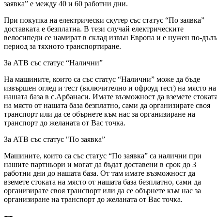
заявка” е между 40 и 60 работни дни.
При покупка на електрически скутер със статус “По заявка”
доставката е безплатна. В тези случай електрическите
велосипеди се намират в склад извън Европа и е нужен по-дъл
период за тяхното транспортиране.
За АТВ със статус “Налични”
На машините, които са със статус “Налични” може да бъде
извършен оглед и тест (включително и офроуд тест) на място на
нашата база в с.Арбанаси. Имате възможност да вземете стокат
на място от нашата база безплатно, сами да организирате своя
транспорт или да се обърнете към нас за организиране на
транспорт до желаната от Вас точка.
За АТВ със статус "По заявка”
Машините, които са със статус “По заявка” са налични при
нашите партньори и могат да бъдат доставени в срок до 3
работни дни до нашата база. От там имате възможност да
вземете стоката на място от нашата база безплатно, сами да
организирате своя транспорт или да се обърнете към нас за
организиране на транспорт до желаната от Вас точка.