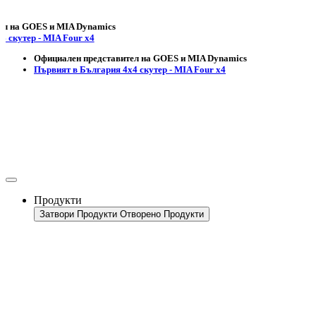
 GOES и MIA Dynamics
ер - MIA Four x4
Официален представител на GOES и MIA Dynamics
Първият в България 4х4 скутер - MIA Four x4
Продукти
Затвори Продукти
Отворено Продукти