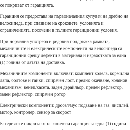
се покриват от гаранцията.
Гаранция се предоставя на първоначалния купувач на дребно на
велосипеда, при спазване на сроковете, условията и
ограниченията, посочени в пълните гаранционни условия.
При нормална употреба и редовна поддръжка рамката,
механичните и електрическите компоненти на велосипеда са
гаранционни срещу дефекти в материала и изработката за една
(1) година от датата на доставка.
Механичните компоненти включват: комплект колела, кормилна
лапа, болтове и гайки, спирачен лост, предно окачване, колянов
механизъм, венец/касета, заден дерайльор, преден рефлектор,
заден рефлектор, спирачен ротор
Електрически компоненти: дросел/мус подаване на газ, дисплей,
мотор, контролер, сензор за скорост
Батерията е покрита от ограничена гаранция за една (1) година