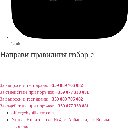
bank
Направи правилния избор с
За въпроси и тест драйв:
+359 889 706 082
За съдействие при поръчка:
+359 877 338 881
За въпроси и тест драйв:
+359 889 706 082
За съдействие при поръчка:
+359 877 338 881
office@byhillview.com
Улица "Новите лозя" № 4, с. Арбанаси, гр. Велико
Търново