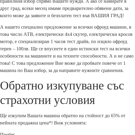
правилния избор спрямо Вашите нужди. А ако се намирате в
друг град, всеки месец имаме предварително обявени дати, за
които може да заявите и безплатен тест във ВАШИЯ ГРАД!
А нашето специално предложение за всички офроуд машини, в
това число АТВ, електрически 4х4 скутер, електрически кросов
мотор, е специализиран 1 часов тест драйв, по изцяло офроуд
терен – 100лв. Ще се впуснете в един истински тест на всички
особености на машините и на техните способности. А и не само
това! С това предложение Вие може да пробвате повече от 1
машина по Ваш избор, за да направите нужните сравнения.
Обратно изкупуване със
страхотни условия
Ще изкупим Вашата машина обратно на стойност до 65% от
нейната продажна цена*! Виж условията:
Пробег