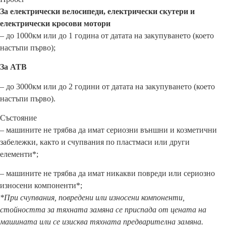
За електрически велосипеди
,
електрически скутери и
електрически кросови мотори
– до 1000км или до 1 година от датата на закупуването (което
настъпи първо);
За АТВ
– до 3000км или до 2 години от датата на закупуването (което
настъпи първо).
Състояние
– машините не трябва да имат сериозни външни и козметични
забележки, както и счупвания по пластмаси или други
елементи*;
– машините не трябва да имат никакви повреди или сериозно
износени компоненти*;
*При счупвания, повредени или износени компоненти,
стойността за тяхната замяна се приспада от цената на
машината или се изисква тяхната предварителна замяна.