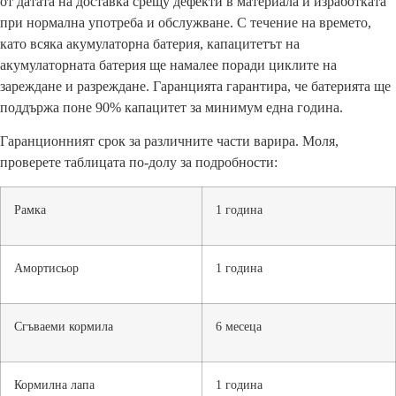
от датата на доставка срещу дефекти в материала и изработката
при нормална употреба и обслужване. С течение на времето,
като всяка акумулаторна батерия, капацитетът на
акумулаторната батерия ще намалее поради циклите на
зареждане и разреждане. Гаранцията гарантира, че батерията ще
поддържа поне 90% капацитет за минимум една година.
Гаранционният срок за различните части варира. Моля,
проверете таблицата по-долу за подробности:
Рамка
1 година
Амортисьор
1 година
Сгъваеми кормила
6 месеца
Кормилна лапа
1 година