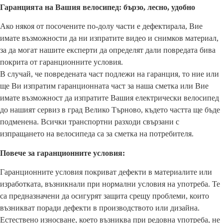
Гаранцията на Вашия велосипед: бързо, лесно, удобно
Ако някоя от посочените по-долу части е дефектирала, Вие
имате възможности да ни изпратите видео и снимков материал,
за да могат нашите експерти да определят дали повредата бива
покрита от гаранционните условия.
В случай, че повредената част подлежи на гаранция, то ние или
ще Ви изпратим гаранционната част за наша сметка или Вие
имате възможност да изпратите Вашия електрически велосипед
до нашият сервиз в град Велико Търново, където частта ще бъде
подменена. Всички транспортни разходи свързани с
изпращането на велосипеда са за сметка на потребителя.
Повече за гаранционните условия:
Гаранционните условия покриват дефекти в материалите или
изработката, възникнали при нормални условия на употреба. Те
са предназначени да осигурят защита срещу проблеми, които
възникват поради дефекти в производството или дизайна.
Естествено износване, което възниква при редовна употреба, не