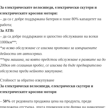
За електрическите велосипеди, електрически скутери и
електрическите кросови мотори:
– да са с добре поддържана батерия и поне 80% капацитет на
работа;
За АТВ:
– да са добре поддържани и цялостно обслужвани на всеки
1000км**;
*за всяко обслужване се изисква протокол за извършените
дейности от автосервиз.
**при машина, на която предстои обслужване в рамките на до
200км от сегашния пробег, се изисква да бъде предварително
обслужена преди нейното закупуване.
Стойност за обратно изкупуване
За електрически велосипеди, електрически скутери и
електрическите кросови мотори
–
50%
от редовната продажна цена на продукта, преди
приложена отстъпка, друга промоция или форма на намаление;