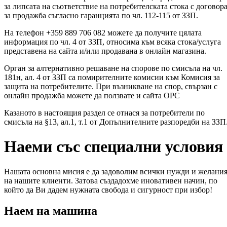
за липсата на съответствие на потребителската стока с договор
за продажба съгласно гаранцията по чл. 112-115 от ЗЗП.
На телефон +359 889 706 082 можете да получите цялата
информация по чл. 4 от ЗЗП, относима към всяка стока/услуга
представена на сайта и/или продавана в онлайн магазина.
Орган за алтернативно решаване на спорове по смисъла на чл.
181н, ал. 4 от ЗЗП са помирителните комисии към Комисия за
защита на потребителите. При възникване на спор, свързан с
онлайн продажба можете да ползвате и сайта ОРС
Казаното в настоящия раздел се отнася за потребители по
смисъла на §13, ал.1, т.1 от Допълнителните разпоредби на ЗЗП
Наеми със специални условия
Нашата основна мисия е да задоволим всички нужди и желани
на нашите клиенти. Затова създадохме иновативен начин, по
който да Ви дадем нужната свобода и сигурност при избор!
Наем на машина