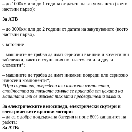
– до 1000км или до 1 година от датата на закупуването (което
настъпи първо);
За АТВ
– до 3000км или до 2 години от датата на закупуването (което
настъпи първо).
Състояние
– машините не трябва да имат сериозни външни и козметични
забележки, както и счупвания по пластмаси или други
елементи*;
– машините не трябва да имат никакви повреди или сериозно
износени компоненти*;
*При счупвания, повредени или износени компоненти,
стойността за тяхната замяна се приспада от цената на
машината или се изисква тяхната предварителна замяна.
За електрическите велосипеди, електрически скутери и
електрическите кросови мотори:
– да са с добре поддържана батерия и поне 80% капацитет на
работа;
За АТВ: