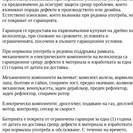
са предназначени да осигурят защита срещу проблеми, които
възникват поради дефекти в производството или дизайна.
Естествено износване, което възниква при редовна употреба, н
се покриват от гаранцията.
Гаранция се предоставя на първоначалния купувач на дребно н
велосипеда, при спазване на сроковете, условията и
ограниченията, посочени в пълните гаранционни условия.
При нормална употреба и редовна поддръжка рамката,
механичните и електрическите компоненти на велосипеда са
гаранционни срещу дефекти в материала и изработката за една
(1) година от датата на доставка.
Механичните компоненти включват: комплект колела, кормилн
лапа, болтове и гайки, спирачен лост, предно окачване, колянов
механизъм, венец/касета, заден дерайльор, преден рефлектор,
заден рефлектор, спирачен ротор
Електрически компоненти: дросел/мус подаване на газ, дисплей
мотор, контролер, сензор за скорост
Батерията е покрита от ограничена гаранция за една (1) година
от датата на доставка срещу дефекти в материала и изработката
при нормална употреба и обслужване. С течение на времето,