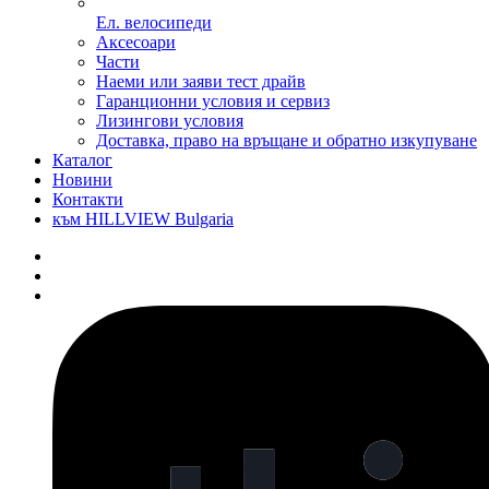
Ел. велосипеди
Аксесоари
Части
Наеми или заяви тест драйв
Гаранционни условия и сервиз
Лизингови условия
Доставка, право на връщане и обратно изкупуване
Каталог
Новини
Контакти
към HILLVIEW Bulgaria