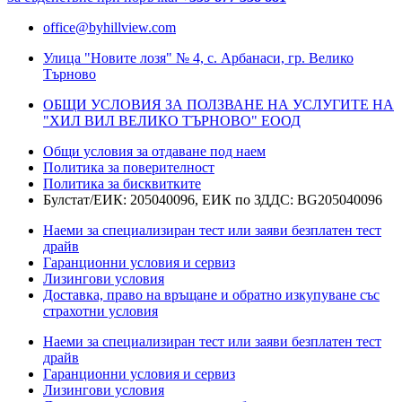
office@byhillview.com
Улица "Новите лозя" № 4, с. Арбанаси, гр. Велико
Търново
ОБЩИ УСЛОВИЯ ЗА ПОЛЗВАНЕ НА УСЛУГИТЕ НА
"ХИЛ ВИЛ ВЕЛИКО ТЪРНОВО" ЕООД
Общи условия за отдаване под наем
Политика за поверителност
Политика за бисквитките
Булстат/ЕИК: 205040096, ЕИК по ЗДДС: BG205040096
Наеми за специализиран тест или заяви безплатен тест
драйв
Гаранционни условия и сервиз
Лизингови условия
Доставка, право на връщане и обратно изкупуване със
страхотни условия
Наеми за специализиран тест или заяви безплатен тест
драйв
Гаранционни условия и сервиз
Лизингови условия