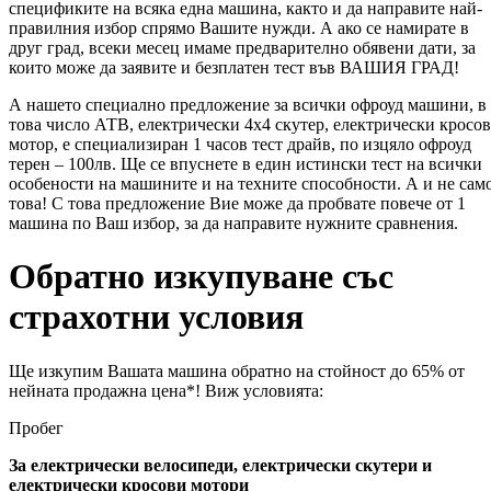
спецификите на всяка една машина, както и да направите най-
правилния избор спрямо Вашите нужди. А ако се намирате в
друг град, всеки месец имаме предварително обявени дати, за
които може да заявите и безплатен тест във ВАШИЯ ГРАД!
А нашето специално предложение за всички офроуд машини, в
това число АТВ, електрически 4х4 скутер, електрически кросов
мотор, е специализиран 1 часов тест драйв, по изцяло офроуд
терен – 100лв. Ще се впуснете в един истински тест на всички
особености на машините и на техните способности. А и не сам
това! С това предложение Вие може да пробвате повече от 1
машина по Ваш избор, за да направите нужните сравнения.
Обратно изкупуване със
страхотни условия
Ще изкупим Вашата машина обратно на стойност до 65% от
нейната продажна цена*! Виж условията:
Пробег
За електрически велосипеди
,
електрически скутери и
електрически кросови мотори