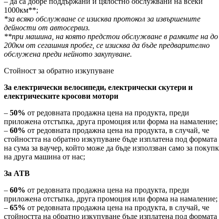
– да са добре поддържани и цялостно обслужвани на всеки
1000км**;
*за всяко обслужване се изисква протокол за извършените
дейности от автосервиз.
**при машина, на която предстои обслужване в рамките на до
200км от сегашния пробег, се изисква да бъде предварително
обслужена преди нейното закупуване.
Стойност за обратно изкупуване
За електрически велосипеди, електрически скутери и
електрическите кросови мотори
–
50%
от редовната продажна цена на продукта, преди
приложена отстъпка, друга промоция или форма на намаление;
–
60%
от редовната продажна цена на продукта, в случай, че
стойността на обратно изкупуване бъде изплатена под формата
на сума за ваучер, който може да бъде използван само за покупк
на друга машина от нас;
За АТВ
–
60%
от редовната продажна цена на продукта, преди
приложена отстъпка, друга промоция или форма на намаление;
–
65%
от редовната продажна цена на продукта, в случай, че
стойността на обратно изкупуване бъде изплатена под формата