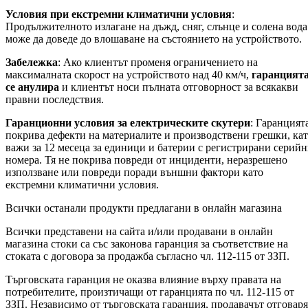
Условия при екстремни климатични условия
:
Продължителното излагане на дъжд, сняг, слънце и солена вода
може да доведе до влошаване на състоянието на устройството.
Забележка
: Ако клиентът променя ограничението на
максималната скорост на устройството над 40 км/ч,
гаранцият
се анулира
и клиентът носи пълната отговорност за всякакви
правни последствия.
Гаранционни условия за електрическите скутери
: Гаранцият
покрива дефекти на материалите и производствени грешки, ка
важи за 12 месеца за единици и батерии с регистрирани серий
номера. Тя не покрива повреди от инциденти, неразрешено
използване или повреди поради външни фактори като
екстремни климатични условия.
Всички останали продукти предлагани в онлайн магазина
Всички представени на сайта и/или продавани в онлайн
магазина стоки са със законова гаранция за съответствие на
стоката с договора за продажба съгласно чл. 112-115 от ЗЗП.
Търговската гаранция не оказва влияние върху правата на
потребителите, произтичащи от гаранцията по чл. 112-115 от
ЗЗП. Независимо от търговската гаранция, продавачът отговаря