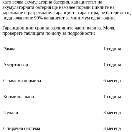
като всяка акумулаторна батерия, капацитетът на
акумулаторната батерия ще намалее поради циклите на
зареждане и разреждане. Гаранцията гарантира, че батерията щ
поддържа поне 90% капацитет за минимум една година.
Гаранционният срок за различните части варира. Моля,
проверете таблицата по-долу за подробности:
Рамка
1 година
Амортисьор
1 година
Сгъваеми кормила
6 месеца
Кормилна лапа
1 година
Педали
3 месеца
Спирачна система
3 месеца