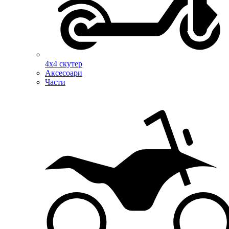
4х4 скутер
Аксесоари
Части