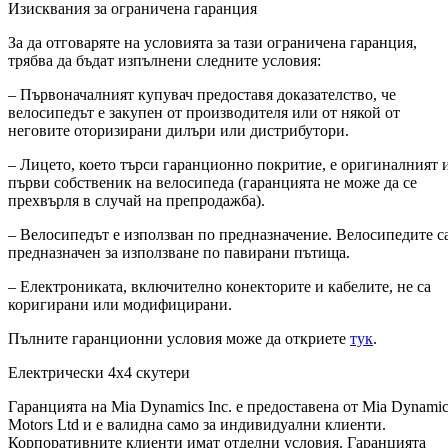
Изисквания за ограничена гаранция
За да отговаряте на условията за тази ограничена гаранция,
трябва да бъдат изпълнени следните условия:
– Първоначалният купувач предоставя доказателство, че
велосипедът е закупен от производителя или от някой от
неговите оторизирани дилъри или дистрибутори.
– Лицето, което търси гаранционно покритие, е оригиналният 
първи собственик на велосипеда (гаранцията не може да се
прехвърля в случай на препродажба).
– Велосипедът е използван по предназначение. Велосипедите с
предназначен за използване по павирани пътища.
– Електрониката, включително конекторите и кабелите, не са
коригирани или модифицирани.
Пълните гаранционни условия може да откриете
тук
.
Електрически 4х4 скутери
Гаранцията на Mia Dynamics Inc. е предоставена от Mia Dynamic
Motors Ltd и е валидна само за индивидуални клиенти.
Корпоративните клиенти имат отделни условия. Гаранцията