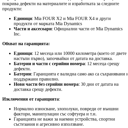
покрива дефекти на материалите и изработката за следните
продукти:
Единици
: Mia FOUR X2 и Mia FOUR X4 и други
продукти от марката Mia Dynamics
Части и аксесоари
: Официални части от Mia Dynamics
Inc.
Обхват на гаранцията:
Единици
: 12 месеца или 10000 километра (което от двете
настъпи първо), започвайки от датата на доставка.
Батерии и части с серийни номера
: 12 месеца срещу
дефекти.
Батерии
: Гаранцията е валидна само ако са съхранявани 
поддържани правилно.
Нови части без серийни номера
: 30 дни от датата на
доставка срещу дефекти.
Изключения от гаранцията
:
Нормално износване, злополуки, повреди от външни
фактори, манипулации със софтуера и т.н.
Гаранцията не важи за наемни устройства, спортни
състезания и агресивно използване.