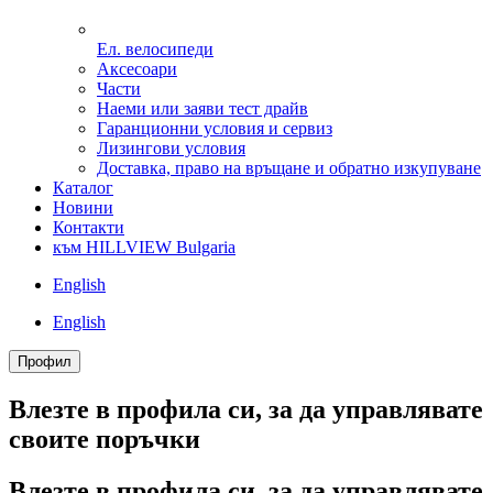
Ел. велосипеди
Аксесоари
Части
Наеми или заяви тест драйв
Гаранционни условия и сервиз
Лизингови условия
Доставка, право на връщане и обратно изкупуване
Каталог
Новини
Контакти
към HILLVIEW Bulgaria
English
English
Профил
Влезте в профила си, за да управлявате
своитe поръчки
Влезте в профила си, за да управлявате