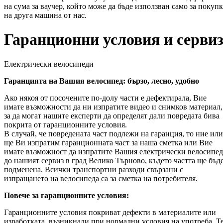
на сума за ваучер, който може да бъде използван само за покупк
на друга машина от нас.
Гаранционни условия и серви
Електрически велосипеди
Гаранцията на Вашия велосипед: бързо, лесно, удобно
Ако някоя от посочените по-долу части е дефектирала, Вие
имате възможности да ни изпратите видео и снимков материал,
за да могат нашите експерти да определят дали повредата бива
покрита от гаранционните условия.
В случай, че повредената част подлежи на гаранция, то ние или
ще Ви изпратим гаранционната част за наша сметка или Вие
имате възможност да изпратите Вашия електрически велосипед
до нашият сервиз в град Велико Търново, където частта ще бъд
подменена. Всички транспортни разходи свързани с
изпращането на велосипеда са за сметка на потребителя.
Повече за гаранционните условия:
Гаранционните условия покриват дефекти в материалите или
изработката, възникнали при нормални условия на употреба. Т