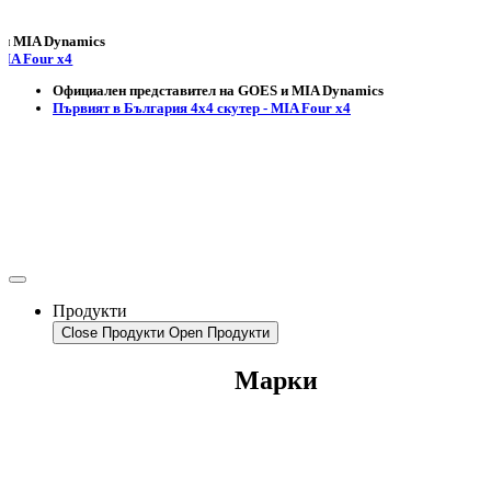
 Dynamics
ur x4
Официален представител на GOES и MIA Dynamics
Първият в България 4х4 скутер - MIA Four x4
Продукти
Close Продукти
Open Продукти
Марки