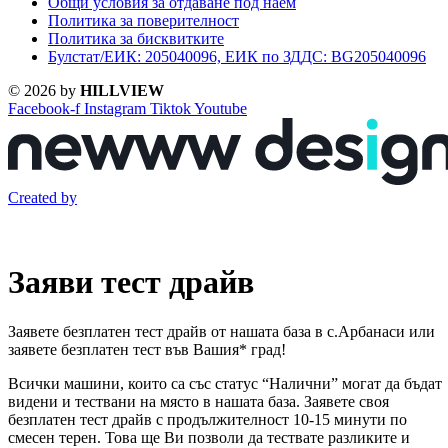
Общи условия за отдаване под наем
Политика за поверителност
Политика за бисквитките
Булстат/ЕИК: 205040096, ЕИК по ЗДДС: BG205040096
© 2026 by
HILLVIEW
Facebook-f
Instagram
Tiktok
Youtube
Created by
Заяви тест драйв
Заявете безплатен тест драйв от нашата база в с.Арбанаси или
заявете безплатен тест във Вашия* град!
Всички машини, които са със статус “Налични” могат да бъдат
видени и тествани на място в нашата база. Заявете своя
безплатен тест драйв с продължителност 10-15 минути по
смесен терен. Това ще Ви позволи да тествате разликите и