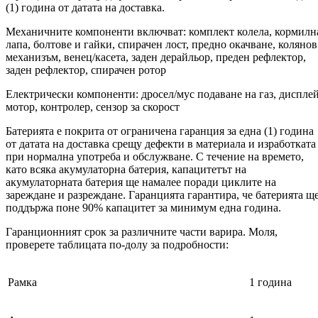
(1) година от датата на доставка.
Механичните компоненти включват: комплект колела, кормилн
лапа, болтове и гайки, спирачен лост, предно окачване, колянов
механизъм, венец/касета, заден дерайльор, преден рефлектор,
заден рефлектор, спирачен ротор
Електрически компоненти: дросел/мус подаване на газ, дисплей
мотор, контролер, сензор за скорост
Батерията е покрита от ограничена гаранция за една (1) година
от датата на доставка срещу дефекти в материала и изработката
при нормална употреба и обслужване. С течение на времето,
като всяка акумулаторна батерия, капацитетът на
акумулаторната батерия ще намалее поради циклите на
зареждане и разреждане. Гаранцията гарантира, че батерията щ
поддържа поне 90% капацитет за минимум една година.
Гаранционният срок за различните части варира. Моля,
проверете таблицата по-долу за подробности:
Рамка
1 година