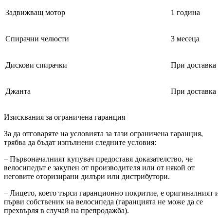
Задвижващ мотор
1 година
Спирачни челюсти
3 месеца
Дискови спирачки
При доставка
Джанта
При доставка
Изисквания за ограничена гаранция
За да отговаряте на условията за тази ограничена гаранция,
трябва да бъдат изпълнени следните условия:
– Първоначалният купувач предоставя доказателство, че
велосипедът е закупен от производителя или от някой от
неговите оторизирани дилъри или дистрибутори.
– Лицето, което търси гаранционно покритие, е оригиналният 
първи собственик на велосипеда (гаранцията не може да се
прехвърля в случай на препродажба).