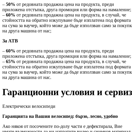
–
50%
от редовната продажна цена на продукта, преди
приложена отстъпка, друга промоция или форма на намаление;
–
60%
от редовната продажна цена на продукта, в случай, че
стойността на обратно изкупуване бъде изплатена под формата
на сума за ваучер, който може да бъде използван само за покупк
на друга машина от нас;
За АТВ
–
60%
от редовната продажна цена на продукта, преди
приложена отстъпка, друга промоция или форма на намаление;
–
65%
от редовната продажна цена на продукта, в случай, че
стойността на обратно изкупуване бъде изплатена под формата
на сума за ваучер, който може да бъде използван само за покупк
на друга машина от нас.
Гаранционни условия и серви
Електрически велосипеди
Гаранцията на Вашия велосипед: бързо, лесно, удобно
Ако някоя от посочените по-долу части е дефектирала, Вие
имате възможности да ни изпратите видео и снимков материал,