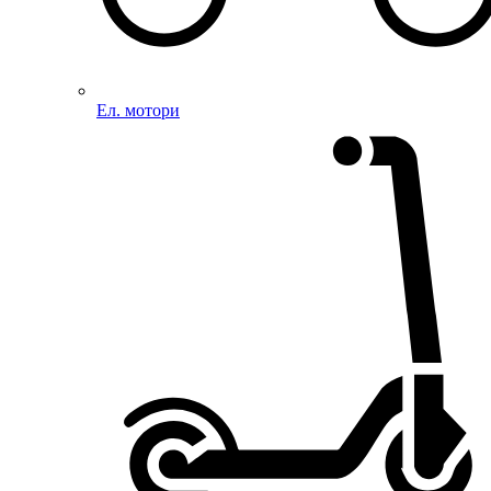
Ел. мотори