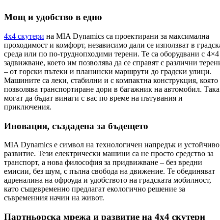
Мощ и удобство в едно
4х4 скутери
на MIA Dynamics са проектирани за максимална
проходимост и комфорт, независимо дали се използват в градск
среда или по по-труднопходими терени. Те са оборудвани с 4×4
задвижване, което им позволява да се справят с различни терен
– от горски пътеки и планински маршрути до градски улици.
Машините са леки, стабилни и с компактна конструкция, която
позволява транспортиране дори в багажник на автомобил. Така
могат да бъдат винаги с вас по време на пътувания и
приключения.
Иновация, създадена за бъдещето
MIA Dynamics е символ на технологичен напредък и устойчиво
развитие. Тези електрически машини са не просто средство за
транспорт, а нова философия за придвижване – без вредни
емисии, без шум, с пълна свобода на движение. Те обединяват
адреналинa на офроуда и удобството на градската мобилност,
като същевременно предлагат екологично решение за
съвременния начин на живот.
Партньорска мрежа и развитие на 4х4 скутери