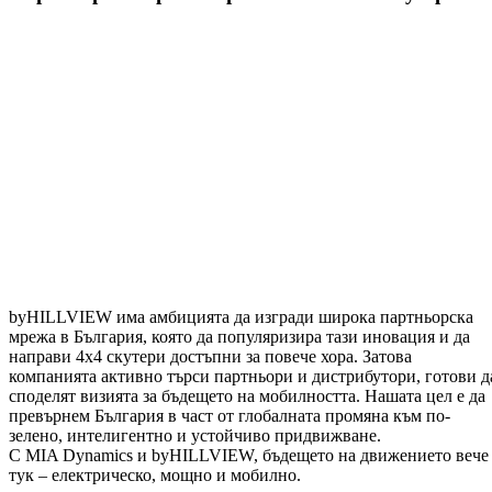
byHILLVIEW има амбицията да изгради широка партньорска
мрежа в България, която да популяризира тази иновация и да
направи 4х4 скутери достъпни за повече хора. Затова
компанията активно търси партньори и дистрибутори, готови д
споделят визията за бъдещето на мобилността. Нашата цел е да
превърнем България в част от глобалната промяна към по-
зелено, интелигентно и устойчиво придвижване.
С MIA Dynamics и byHILLVIEW, бъдещето на движението вече
тук – електрическо, мощно и мобилно.