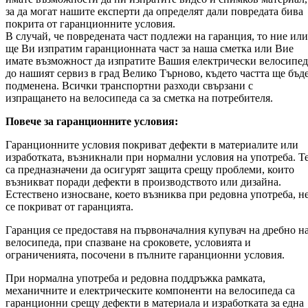
за да могат нашите експерти да определят дали повредата бива
покрита от гаранционните условия.
В случай, че повредената част подлежи на гаранция, то ние или
ще Ви изпратим гаранционната част за наша сметка или Вие
имате възможност да изпратите Вашия електрически велосипед
до нашият сервиз в град Велико Търново, където частта ще бъд
подменена. Всички транспортни разходи свързани с
изпращането на велосипеда са за сметка на потребителя.
Повече за гаранционните условия:
Гаранционните условия покриват дефекти в материалите или
изработката, възникнали при нормални условия на употреба. Т
са предназначени да осигурят защита срещу проблеми, които
възникват поради дефекти в производството или дизайна.
Естествено износване, което възниква при редовна употреба, н
се покриват от гаранцията.
Гаранция се предоставя на първоначалния купувач на дребно н
велосипеда, при спазване на сроковете, условията и
ограниченията, посочени в пълните гаранционни условия.
При нормална употреба и редовна поддръжка рамката,
механичните и електрическите компоненти на велосипеда са
гаранционни срещу дефекти в материала и изработката за една