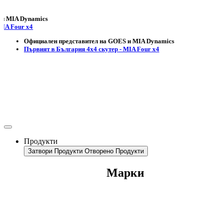
 Dynamics
ur x4
Официален представител на GOES и MIA Dynamics
Първият в България 4х4 скутер - MIA Four x4
Продукти
Затвори Продукти
Отворено Продукти
Марки