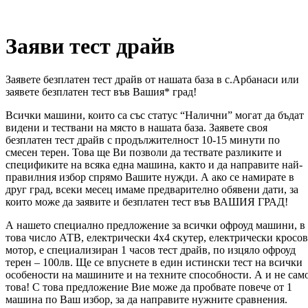
Заяви тест драйв
Заявете безплатен тест драйв от нашата база в с.Арбанаси или
заявете безплатен тест във Вашия* град!
Всички машини, които са със статус “Налични” могат да бъдат
видени и тествани на място в нашата база. Заявете своя
безплатен тест драйв с продължителност 10-15 минути по
смесен терен. Това ще Ви позволи да тествате разликите и
спецификите на всяка една машина, както и да направите най-
правилния избор спрямо Вашите нужди. А ако се намирате в
друг град, всеки месец имаме предварително обявени дати, за
които може да заявите и безплатен тест във ВАШИЯ ГРАД!
А нашето специално предложение за всички офроуд машини, в
това число АТВ, електрически 4х4 скутер, електрически кросов
мотор, е специализиран 1 часов тест драйв, по изцяло офроуд
терен – 100лв. Ще се впуснете в един истински тест на всички
особености на машините и на техните способности. А и не сам
това! С това предложение Вие може да пробвате повече от 1
машина по Ваш избор, за да направите нужните сравнения.