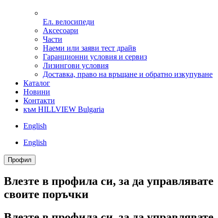
Ел. велосипеди
Аксесоари
Части
Наеми или заяви тест драйв
Гаранционни условия и сервиз
Лизингови условия
Доставка, право на връщане и обратно изкупуване
Каталог
Новини
Контакти
към HILLVIEW Bulgaria
English
English
Профил
Влезте в профила си, за да управлявате
своитe поръчки
Влезте в профила си, за да управлявате