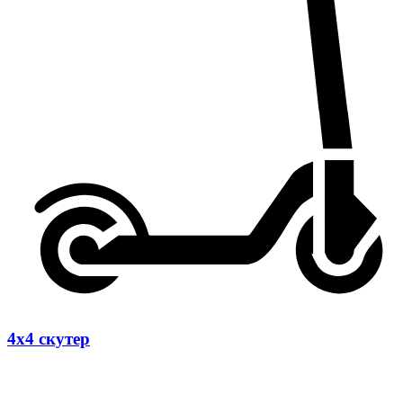
4х4 скутер