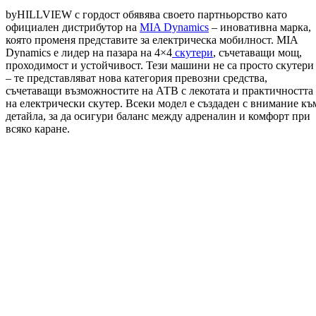
byHILLVIEW с гордост обявява своето партньорство като
официален дистрибутор на
MIA Dynamics
– иновативна марка,
която променя представите за електрическа мобилност. MIA
Dynamics е лидер на пазара на 4×4
скутери
, съчетаващи мощ,
проходимост и устойчивост. Тези машини не са просто скутери
– те представляват нова категория превозни средства,
съчетаващи възможностите на АТВ с лекотата и практичността
на електрически скутер. Всеки модел е създаден с внимание къ
детайла, за да осигури баланс между адреналин и комфорт при
всяко каране.