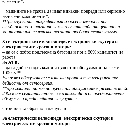
елементи*;
– машините не трябва да имат никакви повреди или сериозно
износени компоненти*;
*При счупвания, повредени или износени компоненти,
стойността за тяхната замяна се приспада от цената на
машината или се изисква тяхната предварителна замяна.
За електрическите велосипеди, електрически скутери и
електрическите кросови мотори:
– да са с добре поддържана батерия и поне 80% капацитет на
работа;
За АТВ:
– да са добре поддържани и цялостно обслужвани на всеки
1000км**;
*за всяко обслужване се изисква протокол за извършените
дейности от автосервиз.
**при машина, на която предстои обслужване в рамките на до
200км от сегашния пробег, се изисква да бъде предварително
обслужена преди нейното закупуване.
Стойност за обратно изкупуване
За електрически велосипеди, електрически скутери и
електрическите кросови мотори